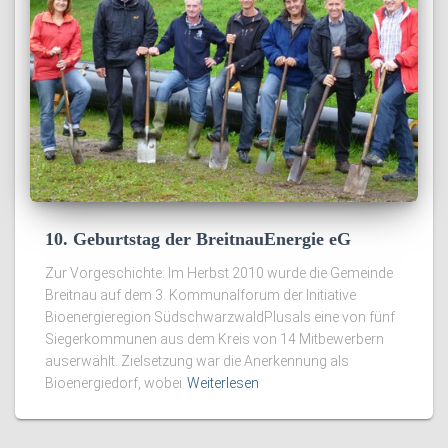
10. Geburtstag der BreitnauEnergie eG
Zur Vorgeschichte: Im Herbst 2010 wurde die Gemeinde
Breitnau auf dem 3. Kommunalforum der Initiative
Bioenergieregion SüdschwarzwaldPlusals eine von fünf
Siegerkommunen aus dem Kreis von 14 Mitbewerbern
auserwählt. Zielsetzung war die Anerkennung als
Bioenergiedorf, wobei
Weiterlesen