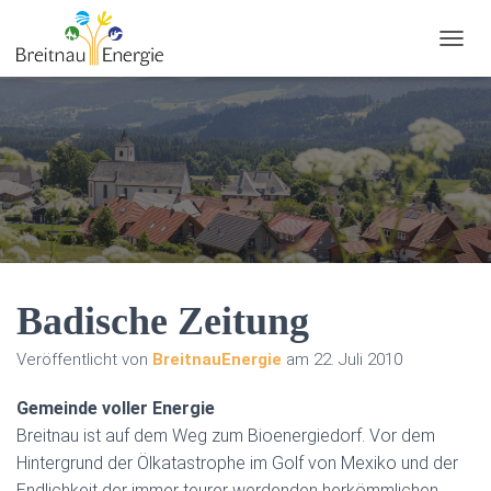
N
A
V
I
G
A
T
I
O
N
U
M
S
Badische Zeitung
C
H
Veröffentlicht von
BreitnauEnergie
am
22. Juli 2010
A
L
Gemeinde voller Energie
T
E
Breitnau ist auf dem Weg zum Bioenergiedorf. Vor dem
N
Hintergrund der Ölkatastrophe im Golf von Mexiko und der
Endlichkeit der immer teurer werdenden herkömmlichen